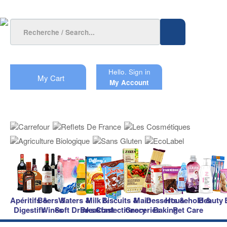
Hello.
Sign in
My Cart
My Account
Apéritifs &
Beers &
Waters &
Milk &
Biscuits &
Main
Desserts &
Household &
Beauty
Digestifs
Wines
Soft Drinks
Breakfast
Confectionery
Groceries
Baking
Pet Care