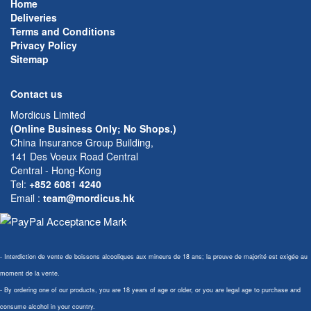
Home
Deliveries
Terms and Conditions
Privacy Policy
Sitemap
Contact us
Mordicus Limited
(Online Business Only; No Shops.)
China Insurance Group Building,
141 Des Voeux Road Central
Central - Hong-Kong
Tel:
+852 6081 4240
Email
:
team@mordicus.hk
- Interdiction de vente de boissons alcooliques aux mineurs de 18 ans; la preuve de majorité est exigée au
moment de la vente.
- By ordering one of our products, you are 18 years of age or older, or you are legal age to purchase and
consume alcohol in your country.