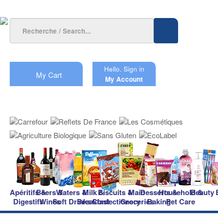
Hello.
Sign in
My Cart
My Account
Apéritifs &
Beers &
Waters &
Milk &
Biscuits &
Main
Desserts &
Household &
Beauty
Digestifs
Wines
Soft Drinks
Breakfast
Confectionery
Groceries
Baking
Pet Care