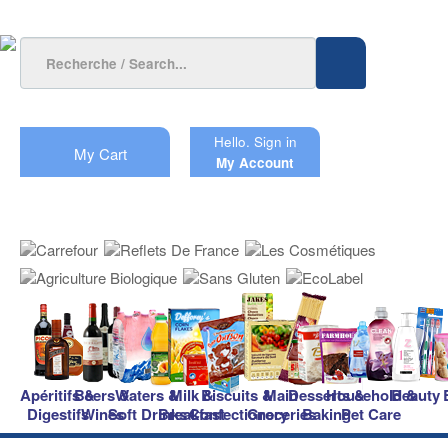
Hello.
Sign in
My Cart
My Account
Apéritifs &
Beers &
Waters &
Milk &
Biscuits &
Main
Desserts &
Household &
Beauty
Digestifs
Wines
Soft Drinks
Breakfast
Confectionery
Groceries
Baking
Pet Care