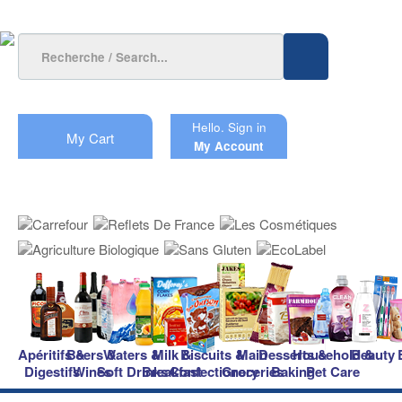
Hello.
Sign in
My Cart
My Account
Apéritifs &
Beers &
Waters &
Milk &
Biscuits &
Main
Desserts &
Household &
Beauty
Digestifs
Wines
Soft Drinks
Breakfast
Confectionery
Groceries
Baking
Pet Care