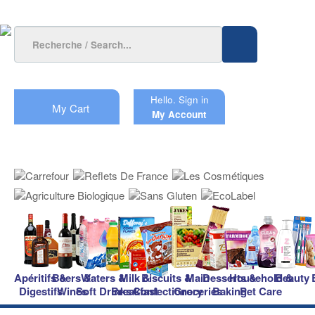
Hello.
Sign in
My Cart
My Account
Apéritifs &
Beers &
Waters &
Milk &
Biscuits &
Main
Desserts &
Household &
Beauty
Digestifs
Wines
Soft Drinks
Breakfast
Confectionery
Groceries
Baking
Pet Care