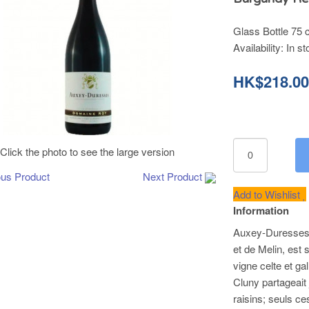
Glass Bottle 75 c
Availability:
In st
HK$218.0
Click the photo to see the large version
ous Product
Next Product
Add to Wishlist
Information
Auxey-Duresses 
et de Melin, est
vigne celte et g
Cluny partageait 
raisins; seuls ce