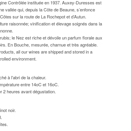
igine Contrôlée instituée en 1937. Auxey-Duresses est
une vallée qui, depuis la Côte de Beaune, s’enfonce
Côtes sur la route de La Rochepot et d’Autun.
ture raisonnée; vinification et élevage soignés dans la
gnonne.
rubis; le Nez est riche et dévoile un parfum florale aux
noirs. En Bouche, mesurée, charnue et très agréable.
oducts, all our wines are shipped and stored in a
rolled environment.
é à l'abri de la chaleur.
empérature entre 14oC et 16oC.
er 2 heures avant dégustation.
ot noir.
l.
ites.