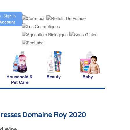
o.
Sign in
Account
Household &
Beauty
Baby
Pet Care
resses Domaine Roy 2020
d Wine