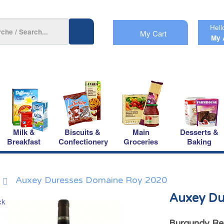
Hell
My Cart
My 
Milk &
Biscuits &
Main
Desserts &
Breakfast
Confectionery
Groceries
Baking
Auxey Duresses Domaine Roy 2020
Auxey Du
Burgundy Re