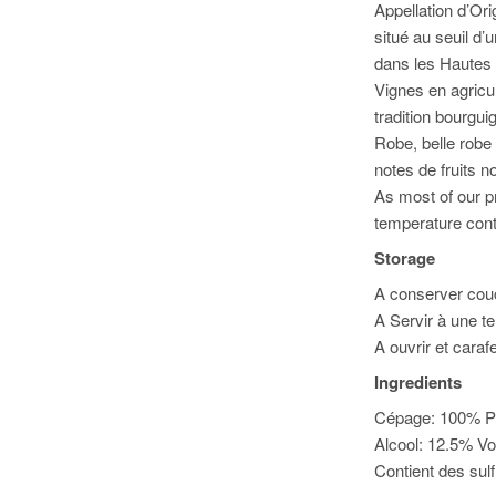
Appellation d’Or
situé au seuil d’
dans les Hautes 
Vignes en agricul
tradition bourgui
Robe, belle robe 
notes de fruits 
As most of our pr
temperature cont
Storage
A conserver couch
A Servir à une t
A ouvrir et caraf
Ingredients
Cépage: 100% Pin
Alcool: 12.5% Vo
Contient des sulf