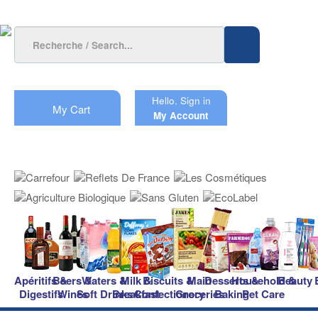
Hello.
Sign in
My Cart
My Account
Apéritifs &
Beers &
Waters &
Milk &
Biscuits &
Main
Desserts &
Household &
Beauty
Digestifs
Wines
Soft Drinks
Breakfast
Confectionery
Groceries
Baking
Pet Care