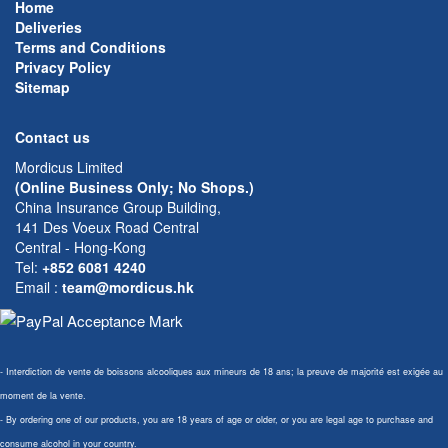
Home
Deliveries
Terms and Conditions
Privacy Policy
Sitemap
Contact us
Mordicus Limited
(Online Business Only; No Shops.)
China Insurance Group Building,
141 Des Voeux Road Central
Central - Hong-Kong
Tel:
+852 6081 4240
Email
:
team@mordicus.hk
- Interdiction de vente de boissons alcooliques aux mineurs de 18 ans; la preuve de majorité est exigée au
moment de la vente.
- By ordering one of our products, you are 18 years of age or older, or you are legal age to purchase and
consume alcohol in your country.