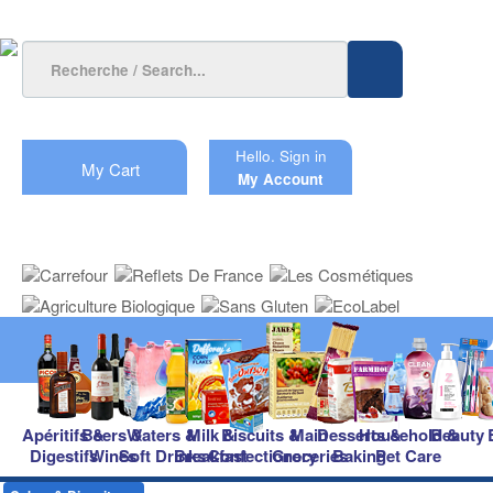
Hello.
Sign in
My Cart
My Account
Apéritifs &
Beers &
Waters &
Milk &
Biscuits &
Main
Desserts &
Household &
Beauty
Digestifs
Wines
Soft Drinks
Breakfast
Confectionery
Groceries
Baking
Pet Care