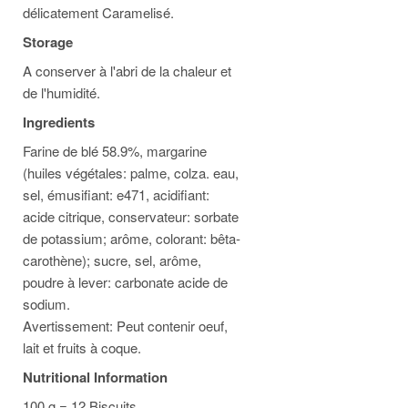
délicatement Caramelisé.
Storage
A conserver à l'abri de la chaleur et
de l'humidité.
Ingredients
Farine de blé 58.9%, margarine
(huiles végétales: palme, colza. eau,
sel, émusifiant: e471, acidifiant:
acide citrique, conservateur: sorbate
de potassium; arôme, colorant: bêta-
carothène); sucre, sel, arôme,
poudre à lever: carbonate acide de
sodium.
Avertissement: Peut contenir oeuf,
lait et fruits à coque.
Nutritional Information
100 g = 12 Biscuits.