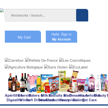
Hello.
Sign in
My Cart
My Account
Apéritifs &
Beers &
Waters &
Milk &
Biscuits &
Main
Desserts &
Household &
Beauty
Digestifs
Wines
Soft Drinks
Breakfast
Confectionery
Groceries
Baking
Pet Care