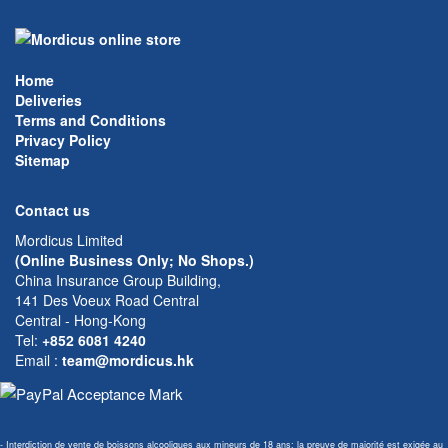
Home
Deliveries
Terms and Conditions
Privacy Policy
Sitemap
Contact us
Mordicus Limited
(Online Business Only; No Shops.)
China Insurance Group Building,
141 Des Voeux Road Central
Central - Hong-Kong
Tel:
+852 6081 4240
Email
:
team@mordicus.hk
- Interdiction de vente de boissons alcooliques aux mineurs de 18 ans; la preuve de majorité est exigée au