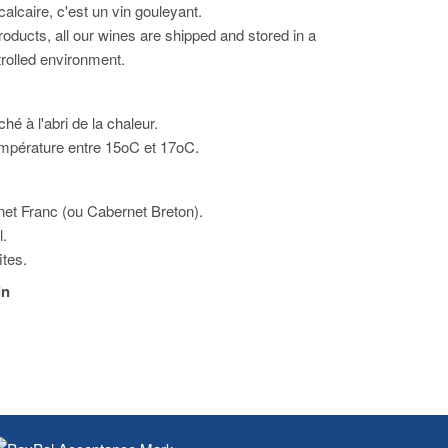
-calcaire, c'est un vin gouleyant.
oducts, all our wines are shipped and stored in a
rolled environment.
é à l'abri de la chaleur.
empérature entre 15oC et 17oC.
et Franc (ou Cabernet Breton).
l.
ites.
in