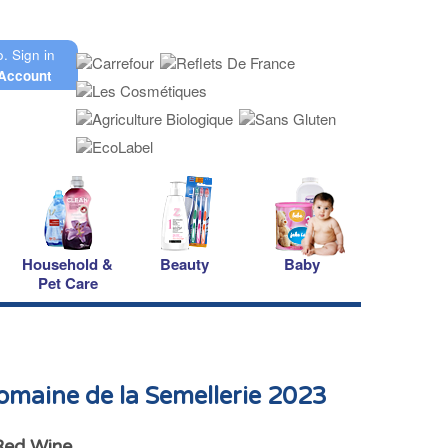
o.
Sign in
Account
Household &
Beauty
Baby
Pet Care
maine de la Semellerie 2023
 Red Wine