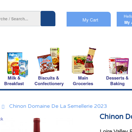
Hell
My Cart
My 
Milk &
Biscuits &
Main
Desserts &
Breakfast
Confectionery
Groceries
Baking
Chinon Domaine De La Semellerie 2023
Chinon Do
Loire Valley