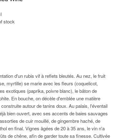
l
of stock
ation d'un rubis vif à reflets bleutés. Au nez, le fruit
ise, myrtille) se marie avec les fleurs (coquelicot,
ices exotiques (paprika, poivre blanc), le bâton de
raphite. En bouche, on décèle d'emblée une matière
construite autour de tanins doux. Au palais, l'éventail
éjà bien ouvert, avec ses accents de baies sauvages
 assorties de cuir mouillé, de gingembre haché, de
ol en final. Vignes âgées de 20 à 35 ans, le vin n'a
n fûts de chêne, afin de garder toute sa finesse. Cultivée