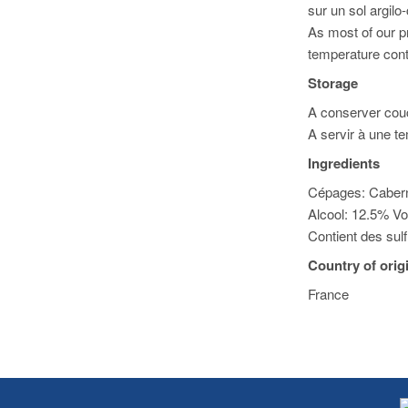
sur un sol argilo
As most of our pr
temperature cont
Storage
A conserver couch
A servir à une t
Ingredients
Cépages: Cabern
Alcool: 12.5% Vo
Contient des sulf
Country of orig
France