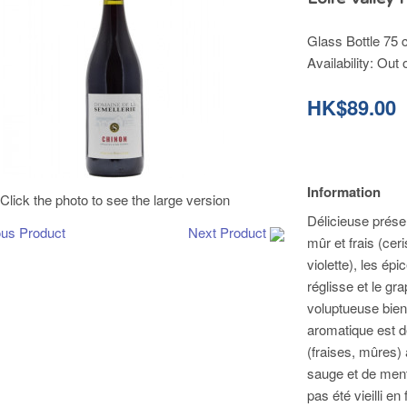
Glass Bottle 75 c
Availability:
Out 
HK$89.00
Information
Click the photo to see the large version
Délicieuse présent
ous Product
Next Product
mûr et frais (cer
violette), les ép
réglisse et le g
voluptueuse bien 
aromatique est d
(fraises, mûres)
sauge et de menth
pas été vieilli e