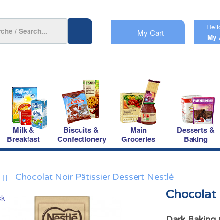
Hell
My Cart
My 
Milk &
Biscuits &
Main
Desserts &
Breakfast
Confectionery
Groceries
Baking
Chocolat Noir Pâtissier Dessert Nestlé
Chocolat 
Dark Baking 