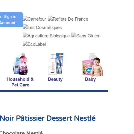
o.
Sign in
Account
Household &
Beauty
Baby
Pet Care
Noir Pâtissier Dessert Nestlé
Chocolate Nestlé