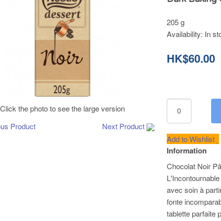
205 g
Availability:
In st
HK$60.00
Click the photo to see the large version
ous Product
Next Product
Add to Wishlist
Information
Chocolat Noir Pâ
L'Incontournable
avec soin à parti
fonte incomparab
tablette parfaite