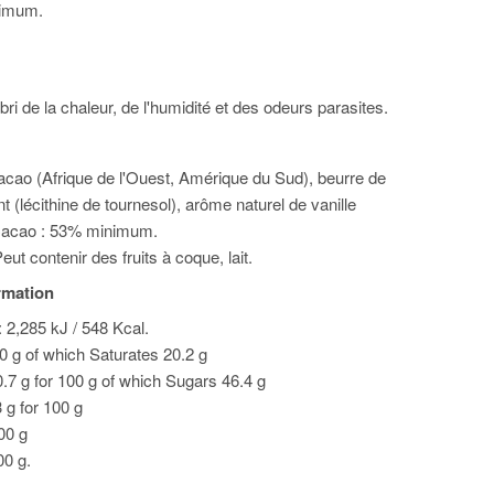
imum.
bri de la chaleur, de l'humidité et des odeurs parasites.
acao (Afrique de l'Ouest, Amérique du Sud), beurre de
t (lécithine de tournesol), arôme naturel de vanille
Cacao : 53% minimum.
ut contenir des fruits à coque, lait.
ormation
 2,285 kJ / 548 Kcal.
00 g of which Saturates 20.2 g
.7 g for 100 g of which Sugars 46.4 g
3 g for 100 g
100 g
00 g.