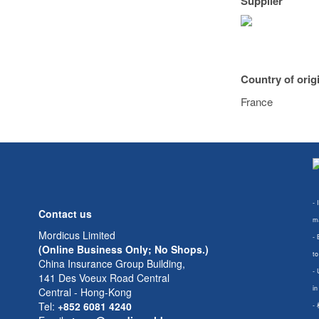
Supplier
Country of orig
France
- 
Contact us
ma
Mordicus Limited
- 
(Online Business Only; No Shops.)
to
China Insurance Group Building,
- 
141 Des Voeux Road Central
in
Central - Hong-Kong
Tel:
+852 6081 4240
-