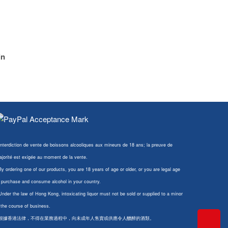
in
Interdiction de vente de boissons alcooliques aux mineurs de 18 ans; la preuve de
jorité est exigée au moment de la vente.
By ordering one of our products, you are 18 years of age or older, or you are legal age
 purchase and consume alcohol in your country.
Under the law of Hong Kong, intoxicating liquor must not be sold or supplied to a minor
 the course of business.
 根據香港法律，不得在業務過程中，向未成年人售賣或供應令人醺醉的酒類。