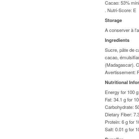
Cacao: 53% min
. Nutri-Score: E
Storage
A conserver à l'a
Ingredients
Sucre, pâte de c
cacao, émulsifian
(Madagascar). 
Avertissement: Pe
Nutritional Inf
Energy for 100 g:
Fat: 34.1 g for 1
Carbohydrate: 50
Dietary Fiber: 7.
Protein: 6 g for 
Salt: 0.01 g for 1