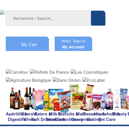
Hello.
Sign in
My Cart
My Account
Apéritifs &
Beers &
Waters &
Milk &
Biscuits &
Main
Desserts &
Household &
Beauty
Digestifs
Wines
Soft Drinks
Breakfast
Confectionery
Groceries
Baking
Pet Care