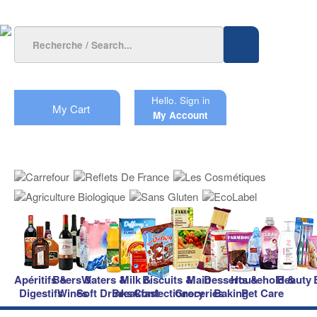
Hello.
Sign in
My Cart
My Account
Apéritifs &
Beers &
Waters &
Milk &
Biscuits &
Main
Desserts &
Household &
Beauty
Digestifs
Wines
Soft Drinks
Breakfast
Confectionery
Groceries
Baking
Pet Care