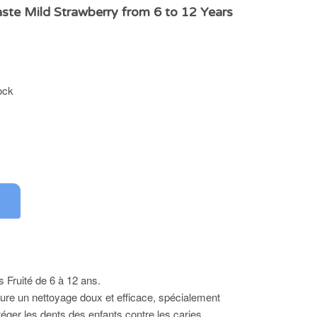
ste Mild Strawberry from 6 to 12 Years
ock
s Fruité de 6 à 12 ans.
sure un nettoyage doux et efficace, spécialement
éger les dents des enfants contre les caries.