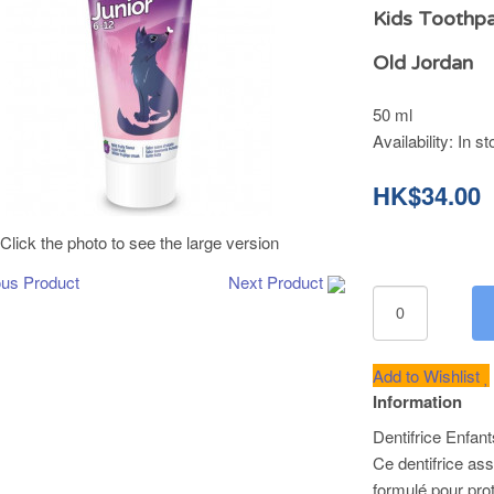
Kids Toothpa
Old Jordan
50 ml
Availability:
In st
HK$34.00
Click the photo to see the large version
ous Product
Next Product
Add to Wishlist
Information
Dentifrice Enfant
Ce dentifrice as
formulé pour prot