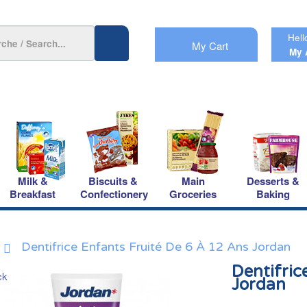
Hell
My Cart
My 
Milk &
Biscuits &
Main
Desserts &
Breakfast
Confectionery
Groceries
Baking
Dentifrice Enfants Fruité De 6 À 12 Ans Jordan
Dentifric
Jordan