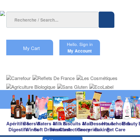
Hello.
Sign in
My Cart
My Account
Apéritifs &
Beers &
Waters &
Milk &
Biscuits &
Main
Desserts &
Household &
Beauty
Digestifs
Wines
Soft Drinks
Breakfast
Confectionery
Groceries
Baking
Pet Care