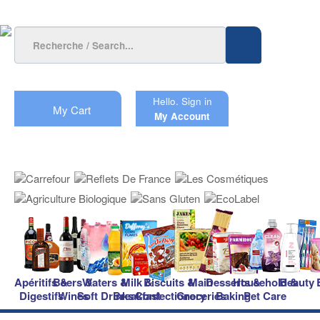
Hello.
Sign in
My Cart
My Account
Apéritifs &
Beers &
Waters &
Milk &
Biscuits &
Main
Desserts &
Household &
Beauty
Digestifs
Wines
Soft Drinks
Breakfast
Confectionery
Groceries
Baking
Pet Care