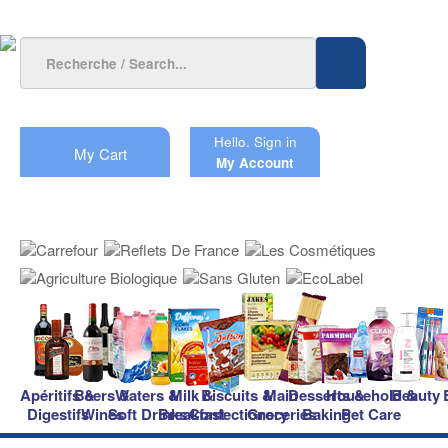
Hello.
Sign in
My Cart
My Account
Apéritifs &
Beers &
Waters &
Milk &
Biscuits &
Main
Desserts &
Household &
Beauty
Digestifs
Wines
Soft Drinks
Breakfast
Confectionery
Groceries
Baking
Pet Care