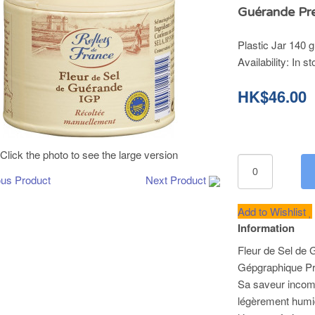
Guérande Pre
Plastic Jar 140 g
Availability:
In st
HK$46.00
Click the photo to see the large version
ous Product
Next Product
Add to Wishlist
Information
Fleur de Sel de 
Gépgraphique Pr
Sa saveur incomp
légèrement humid