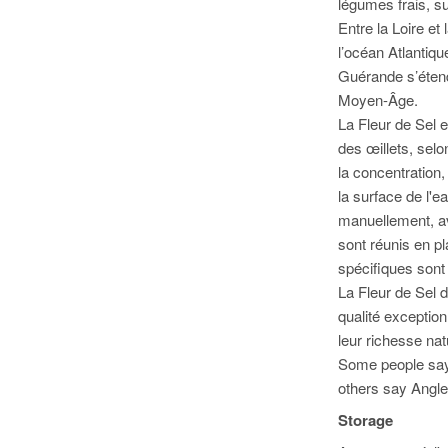
légumes frais, su
Entre la Loire et
l’océan Atlantiqu
Guérande s’étend 
Moyen-Âge.
La Fleur de Sel es
des œillets, sel
la concentration,
la surface de l'ea
manuellement, ave
sont réunis en p
spécifiques sont 
La Fleur de Sel 
qualité exceptio
leur richesse nat
Some people say 
others say Angle
Storage