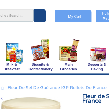
Hell
My Cart
My 
Milk &
Biscuits &
Main
Desserts &
Breakfast
Confectionery
Groceries
Baking
Fleur De Sel De Guérande IGP Reflets De France
Fleur de 
France