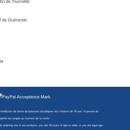
bri de l'humidité.
el de Guérande
in
Interdiction de vente de boissons alcooliques aux mineurs de 18 ans; la preuve de
jorité est exigée au moment de la vente.
By ordering one of our products, you are 18 years of age or older, or you are legal age