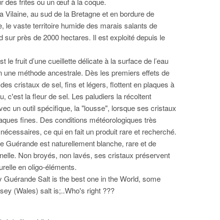
r des frites ou un œuf à la coque.
 la Vilaine, au sud de la Bretagne et en bordure de
e, le vaste territoire humide des marais salants de
sur près de 2000 hectares. Il est exploité depuis le
t le fruit d’une cueillette délicate à la surface de l’eau
on une méthode ancestrale. Dès les premiers effets de
 des cristaux de sel, fins et légers, flottent en plaques à
u, c'est la fleur de sel. Les paludiers la récoltent
c un outil spécifique, la "lousse", lorsque ses cristaux
laques fines. Des conditions météorologiques très
nécessaires, ce qui en fait un produit rare et recherché.
de Guérande est naturellement blanche, rare et de
nnelle. Non broyés, non lavés, ses cristaux préservent
urelle en oligo-éléments.
Guérande Salt is the best one in the World, some
sey (Wales) salt is;..Who's right ???