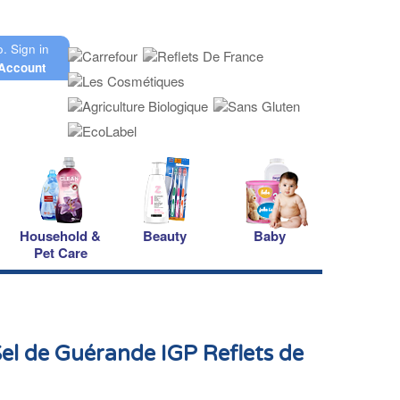
o.
Sign in
Account
Household &
Beauty
Baby
Pet Care
Sel de Guérande IGP Reflets de