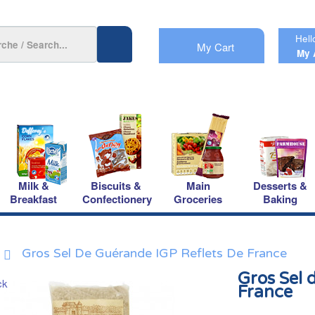
Hell
My Cart
My 
Milk &
Biscuits &
Main
Desserts &
Breakfast
Confectionery
Groceries
Baking
Gros Sel De Guérande IGP Reflets De France
Gros Sel 
France