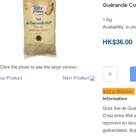
Guérande Coa
1 Kg
Availability:
In st
HK$36.00
Click the photo to see the large version
ous Product
Next Product
Add to Wishlist
Information
Gros Sel de Gué
C'est entre 854
reçoivent en dona
guérandaise. Auj