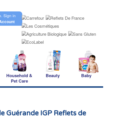
o.
Sign in
Account
Household &
Beauty
Baby
Pet Care
de Guérande IGP Reflets de