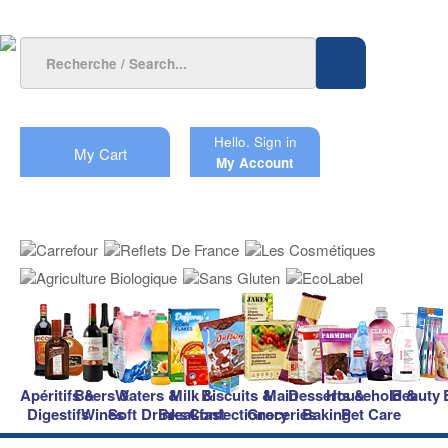
Hello.
Sign in
My Cart
My Account
Apéritifs &
Beers &
Waters &
Milk &
Biscuits &
Main
Desserts &
Household &
Beauty
Digestifs
Wines
Soft Drinks
Breakfast
Confectionery
Groceries
Baking
Pet Care