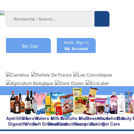
Hello.
Sign in
My Cart
My Account
Apéritifs &
Beers &
Waters &
Milk &
Biscuits &
Main
Desserts &
Household &
Beauty
Digestifs
Wines
Soft Drinks
Breakfast
Confectionery
Groceries
Baking
Pet Care