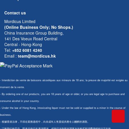
Contact us
Mordicus Limited
(Online Business Only; No Shops.)
China Insurance Group Building,
141 Des Voeux Road Central
Central - Hong-Kong
Tel:
+852 6081 4240
Email
:
team@mordicus.hk
- Interdiction de vente de boissons alcooliques aux mineurs de 18 ans; la preuve de majorité est exigée au
moment de la vente.
- By ordering one of our products, you are 18 years of age or older, or you are legal age to purchase and
consume alcohol in your country.
- Under the law of Hong Kong, intoxicating liquor must not be sold or supplied to a minor in the course of
business.
- 根據香港法律，不得在業務過程中，向未成年人售賣或供應令人醺醉的酒類。
- 订购我们的产品，即表示您已年满18周岁，或您已达到所在国家允许购买和消费酒精的法定年龄