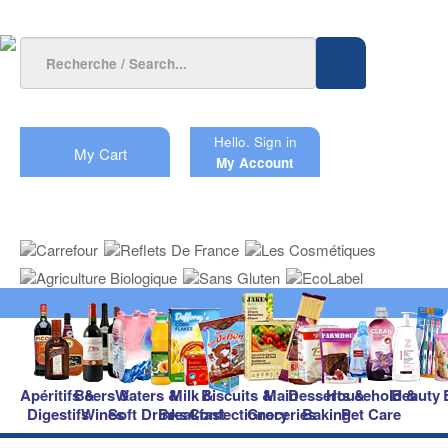
Hello.
Sign in
My Cart
My Account
Apéritifs &
Beers &
Waters &
Milk &
Biscuits &
Main
Desserts &
Household &
Beauty
Digestifs
Wines
Soft Drinks
Breakfast
Confectionery
Groceries
Baking
Pet Care