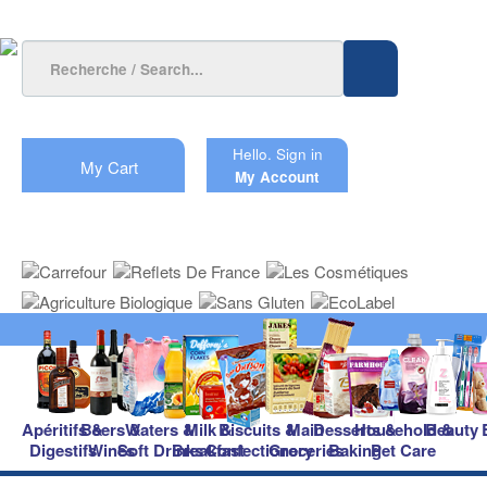
Hello.
Sign in
My Cart
My Account
Apéritifs &
Beers &
Waters &
Milk &
Biscuits &
Main
Desserts &
Household &
Beauty
Digestifs
Wines
Soft Drinks
Breakfast
Confectionery
Groceries
Baking
Pet Care