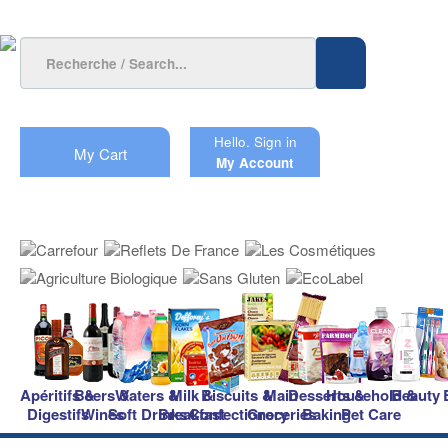
Hello.
Sign in
My Cart
My Account
Apéritifs &
Beers &
Waters &
Milk &
Biscuits &
Main
Desserts &
Household &
Beauty
Digestifs
Wines
Soft Drinks
Breakfast
Confectionery
Groceries
Baking
Pet Care