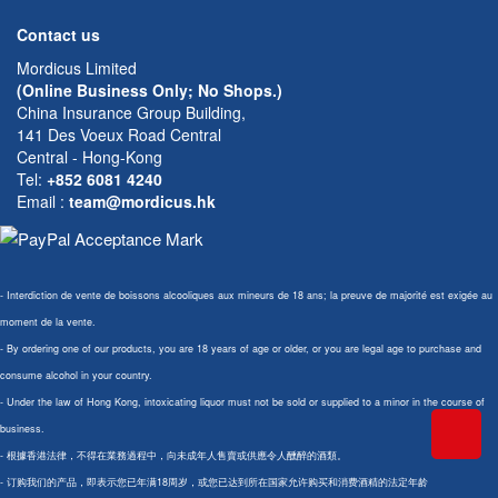
Contact us
Mordicus Limited
(Online Business Only; No Shops.)
China Insurance Group Building,
141 Des Voeux Road Central
Central - Hong-Kong
Tel:
+852 6081 4240
Email
:
team@mordicus.hk
- Interdiction de vente de boissons alcooliques aux mineurs de 18 ans; la preuve de majorité est exigée au
moment de la vente.
- By ordering one of our products, you are 18 years of age or older, or you are legal age to purchase and
consume alcohol in your country.
- Under the law of Hong Kong, intoxicating liquor must not be sold or supplied to a minor in the course of
business.
- 根據香港法律，不得在業務過程中，向未成年人售賣或供應令人醺醉的酒類。
- 订购我们的产品，即表示您已年满18周岁，或您已达到所在国家允许购买和消费酒精的法定年龄