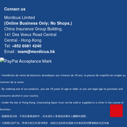
Contact us
Mordicus Limited
(Online Business Only; No Shops.)
China Insurance Group Building,
141 Des Voeux Road Central
Central - Hong-Kong
Tel:
+852 6081 4240
Email
:
team@mordicus.hk
- Interdiction de vente de boissons alcooliques aux mineurs de 18 ans; la preuve de majorité est exigée au
moment de la vente.
- By ordering one of our products, you are 18 years of age or older, or you are legal age to purchase and
consume alcohol in your country.
- Under the law of Hong Kong, intoxicating liquor must not be sold or supplied to a minor in the course of
business.
- 根據香港法律，不得在業務過程中，向未成年人售賣或供應令人醺醉的酒類。
- 订购我们的产品，即表示您已年满18周岁，或您已达到所在国家允许购买和消费酒精的法定年龄