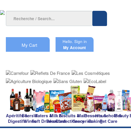
Hello.
Sign in
My Cart
My Account
Apéritifs &
Beers &
Waters &
Milk &
Biscuits &
Main
Desserts &
Household &
Beauty
Digestifs
Wines
Soft Drinks
Breakfast
Confectionery
Groceries
Baking
Pet Care