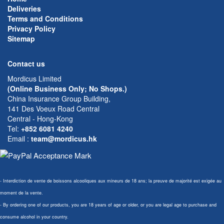
Deliveries
Terms and Conditions
Privacy Policy
Sitemap
Contact us
Mordicus Limited
(Online Business Only; No Shops.)
China Insurance Group Building,
141 Des Voeux Road Central
Central - Hong-Kong
Tel:
+852 6081 4240
Email
:
team@mordicus.hk
- Interdiction de vente de boissons alcooliques aux mineurs de 18 ans; la preuve de majorité est exigée au
moment de la vente.
- By ordering one of our products, you are 18 years of age or older, or you are legal age to purchase and
consume alcohol in your country.