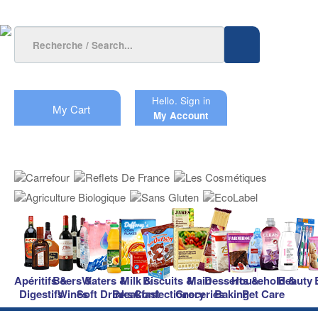
Hello.
Sign in
My Cart
My Account
Apéritifs &
Beers &
Waters &
Milk &
Biscuits &
Main
Desserts &
Household &
Beauty
Digestifs
Wines
Soft Drinks
Breakfast
Confectionery
Groceries
Baking
Pet Care