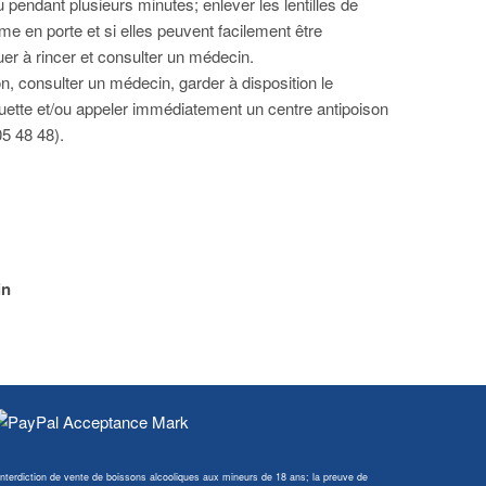
u pendant plusieurs minutes; enlever les lentilles de
time en porte et si elles peuvent facilement être
uer à rincer et consulter un médecin.
n, consulter un médecin, garder à disposition le
iquette et/ou appeler immédiatement un centre antipoison
05 48 48).
in
Interdiction de vente de boissons alcooliques aux mineurs de 18 ans; la preuve de