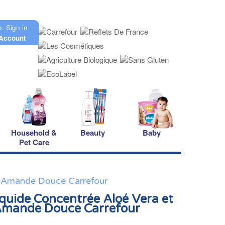
o.
Sign in
Account
Household &
Beauty
Baby
Pet Care
 D'Amande Douce Carrefour
iquide Concentrée Aloé Vera et
'Amande Douce Carrefour