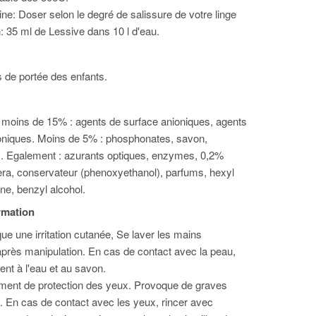
e: Doser selon le degré de salissure de votre linge
: 35 ml de Lessive dans 10 l d'eau.
 de portée des enfants.
moins de 15% : agents de surface anioniques, agents
oniques. Moins de 5% : phosphonates, savon,
s. Egalement : azurants optiques, enzymes, 0,2%
 vera, conservateur (phenoxyethanol), parfums, hexyl
ne, benzyl alcohol.
ormation
ue une irritation cutanée, Se laver les mains
rès manipulation. En cas de contact avec la peau,
t à l'eau et au savon.
ment de protection des yeux. Provoque de graves
. En cas de contact avec les yeux, rincer avec