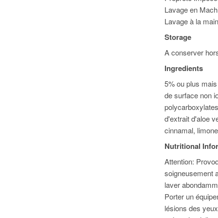
Lavage en Machin
Lavage à la main
Storage
A conserver hors
Ingredients
5% ou plus mais 
de surface non i
polycarboxylate
d'extrait d'aloe
cinnamal, limone
Nutritional Inf
Attention: Provoq
soigneusement ap
laver abondammen
Porter un équipe
lésions des yeux