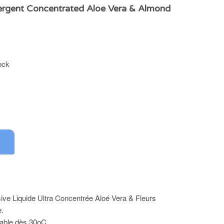
ergent Concentrated Aloe Vera & Almond
ock
ve Liquide Ultra Concentrée Aloé Vera & Fleurs
.
able dès 30oC.