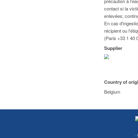
précaution à l'ea
contact si la vic
enlevées; contin
En cas d'ingestio
récipient ou l'ét
(Paris +33 1 40 
Supplier
Country of orig
Belgium
- 