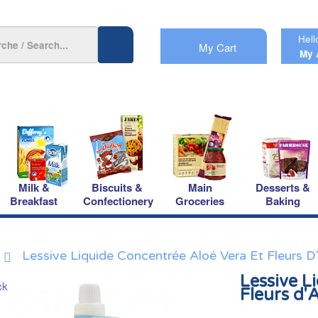
Hell
My Cart
My 
Milk &
Biscuits &
Main
Desserts &
Breakfast
Confectionery
Groceries
Baking
Lessive Liquide Concentrée Aloé Vera Et Fleurs
Lessive L
Fleurs d