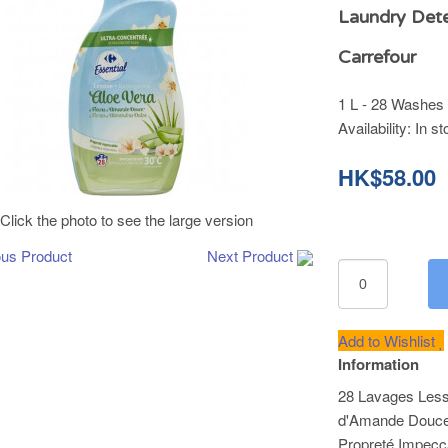
Laundry Det
Carrefour
1 L - 28 Washes
Availability:
In st
HK$58.00
Click the photo to see the large version
ous Product
Next Product
Add to Wishlist
Information
28 Lavages Lessi
d'Amande Douce
Propreté Impecc