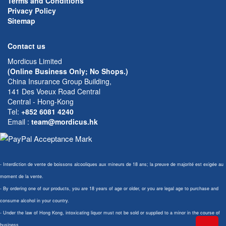
Terms and Conditions
Privacy Policy
Sitemap
Contact us
Mordicus Limited
(Online Business Only; No Shops.)
China Insurance Group Building,
141 Des Voeux Road Central
Central - Hong-Kong
Tel:
+852 6081 4240
Email
:
team@mordicus.hk
- Interdiction de vente de boissons alcooliques aux mineurs de 18 ans; la preuve de majorité est exigée au
moment de la vente.
- By ordering one of our products, you are 18 years of age or older, or you are legal age to purchase and
consume alcohol in your country.
- Under the law of Hong Kong, intoxicating liquor must not be sold or supplied to a minor in the course of
business.