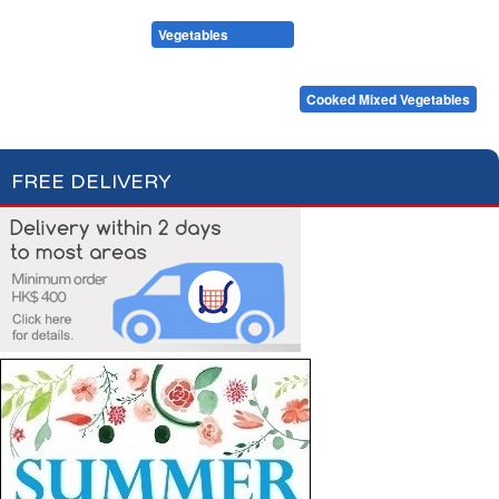
Condiments, Oil & Sauces
Soups & Croûtons
Pasta & Dry Food
Meat & Fish
Vegetables
Ready Meals
Tomatoes & Sweet Corn
Beans & Peas
Asparagus & Artichokes
Mushrooms
Other Vegetables
Cooked Mixed Vegetables
FREE DELIVERY