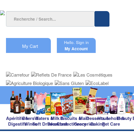
Hello.
Sign in
My Cart
My Account
Apéritifs &
Beers &
Waters &
Milk &
Biscuits &
Main
Desserts &
Household &
Beauty
Digestifs
Wines
Soft Drinks
Breakfast
Confectionery
Groceries
Baking
Pet Care