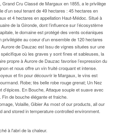
 Grand Cru Classé de Margaux en 1855, a le privilège
le d’un seul tenant de 49 hectares : 45 hectares en
aux et 4 hectares en appellation Haut-Médoc. Situé à
tuaire de la Gironde, dont l’influence sur l’écosystème
capitale, le domaine est protégé des vents océaniques
ion privilégiée au coeur d’un ensemble de 120 hectares
s. Aurore de Dauzac est Issu de vignes situées sur une
spécifique où les graves y sont fines et sableuses, la
laire propre à Aurore de Dauzac favorise l’expression du
on et nous offre un vin fruité croquant et intense.
oyeux et fin pour découvrir le Margaux, le vins est
 gourmand. Robe; tès belle robe rouge grenat; Un Nez
 et d’épices. En Bouche, Attaque souple et suave avec
. Fin de bouche élégante et fraiche.
mage, Volaille, Gibier As most of our products, all our
d and stored in temperature controlled environment.
é à l'abri de la chaleur.