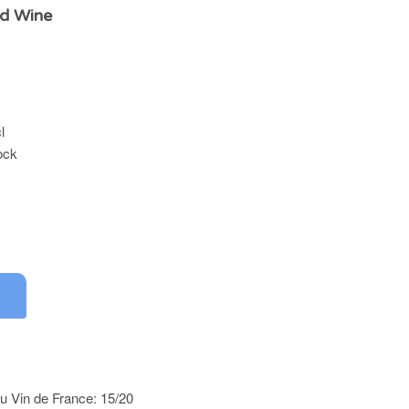
d Wine
l
ock
0
u Vin de France: 15/20