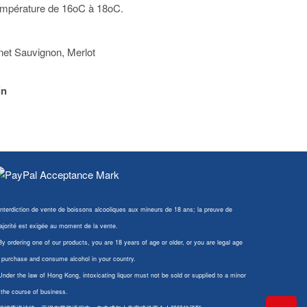
température de 16oC à 18oC.
et Sauvignon, Merlot
in
Interdiction de vente de boissons alcooliques aux mineurs de 18 ans; la preuve de
jorité est exigée au moment de la vente.
By ordering one of our products, you are 18 years of age or older, or you are legal age
 purchase and consume alcohol in your country.
Under the law of Hong Kong, intoxicating liquor must not be sold or supplied to a minor
 the course of business.