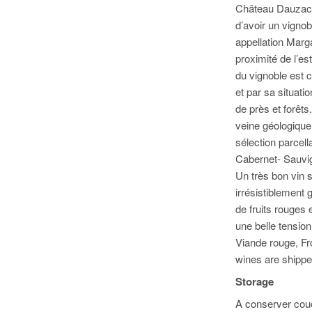
Château Dauzac,
d’avoir un vignob
appellation Marg
proximité de l’es
du vignoble est 
et par sa situat
de près et forêt
veine géologique 
sélection parcel
Cabernet- Sauvign
Un très bon vin s
irrésistiblement
de fruits rouges
une belle tension
Viande rouge, Fro
wines are shippe
Storage
A conserver couch