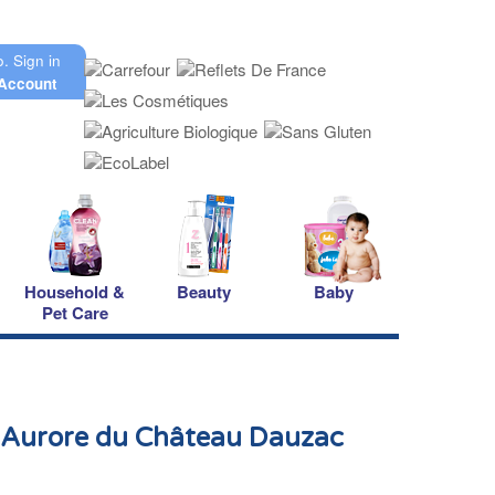
o.
Sign in
Account
Household &
Beauty
Baby
Pet Care
Aurore du Château Dauzac