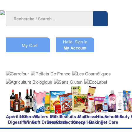
Hello.
Sign in
My Cart
My Account
Apéritifs &
Beers &
Waters &
Milk &
Biscuits &
Main
Desserts &
Household &
Beauty
Digestifs
Wines
Soft Drinks
Breakfast
Confectionery
Groceries
Baking
Pet Care