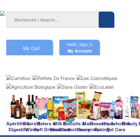
Hello.
Sign in
My Cart
My Account
Apéritifs &
Beers &
Waters &
Milk &
Biscuits &
Main
Desserts &
Household &
Beauty
Digestifs
Wines
Soft Drinks
Breakfast
Confectionery
Groceries
Baking
Pet Care