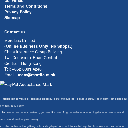
Deliveries
Terms and Conditions
Privacy Policy
Sitemap
Contact us
Mordicus Limited
(Online Business Only; No Shops.)
China Insurance Group Building,
141 Des Voeux Road Central
Central - Hong-Kong
Tel:
+852 6081 4240
Email
:
team@mordicus.hk
- Interdiction de vente de boissons alcooliques aux mineurs de 18 ans; la preuve de majorité est exigée au
moment de la vente.
- By ordering one of our products, you are 18 years of age or older, or you are legal age to purchase and
consume alcohol in your country.
- Under the law of Hong Kong, intoxicating liquor must not be sold or supplied to a minor in the course of