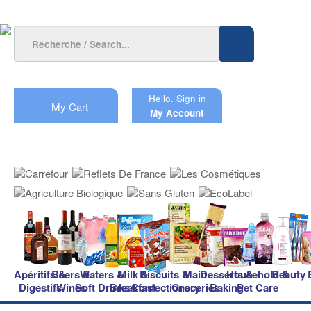
Hello.
Sign in
My Cart
My Account
Apéritifs &
Beers &
Waters &
Milk &
Biscuits &
Main
Desserts &
Household &
Beauty
Digestifs
Wines
Soft Drinks
Breakfast
Confectionery
Groceries
Baking
Pet Care