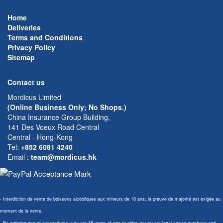
Home
Deliveries
Terms and Conditions
Privacy Policy
Sitemap
Contact us
Mordicus Limited
(Online Business Only; No Shops.)
China Insurance Group Building,
141 Des Voeux Road Central
Central - Hong-Kong
Tel:
+852 6081 4240
Email
:
team@mordicus.hk
- Interdiction de vente de boissons alcooliques aux mineurs de 18 ans; la preuve de majorité est exigée au
moment de la vente.
- By ordering one of our products, you are 18 years of age or older, or you are legal age to purchase and