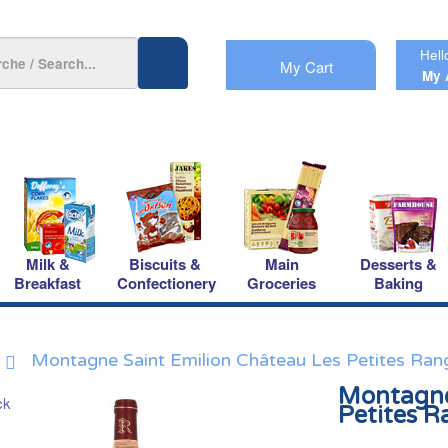
Hell
My Cart
My 
Milk &
Biscuits &
Main
Desserts &
Breakfast
Confectionery
Groceries
Baking
Montagne Saint Emilion Château Les Petites Ra
Montagne
Petites 