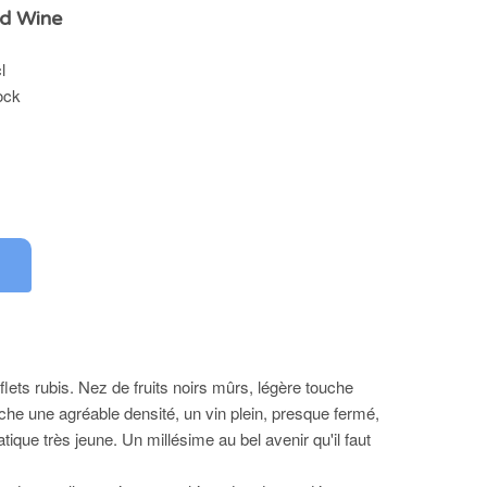
d Wine
l
ock
0
lets rubis. Nez de fruits noirs mûrs, légère touche
che une agréable densité, un vin plein, presque fermé,
tique très jeune. Un millésime au bel avenir qu'il faut
.