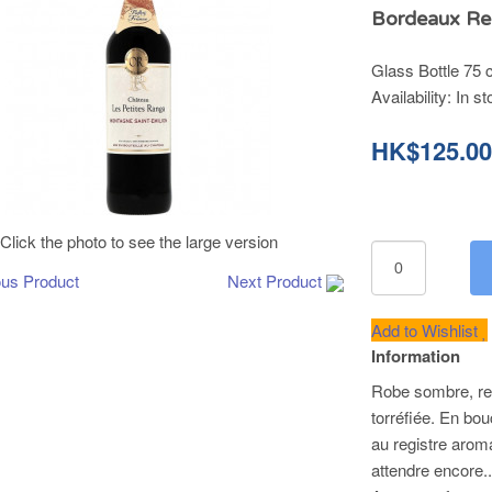
Bordeaux Re
Glass Bottle 75 c
Availability:
In st
HK$125.0
Click the photo to see the large version
ous Product
Next Product
Add to Wishlist
Information
Robe sombre, ref
torréfiée. En bou
au registre aroma
attendre encore.