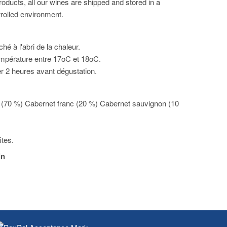
oducts, all our wines are shipped and stored in a
rolled environment.
é à l'abri de la chaleur.
empérature entre 17oC et 18oC.
er 2 heures avant dégustation.
 (70 %) Cabernet franc (20 %) Cabernet sauvignon (10
ites.
in