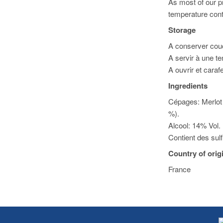
As most of our pr
temperature cont
Storage
A conserver couch
A servir à une t
A ouvrir et caraf
Ingredients
Cépages: Merlot
%).
Alcool: 14% Vol.
Contient des sulf
Country of orig
France