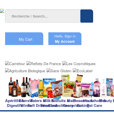
Hello.
Sign in
My Cart
My Account
Apéritifs &
Beers &
Waters &
Milk &
Biscuits &
Main
Desserts &
Household &
Beauty
Digestifs
Wines
Soft Drinks
Breakfast
Confectionery
Groceries
Baking
Pet Care