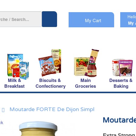
Hell
My Cart
My 
Milk &
Biscuits &
Main
Desserts &
Breakfast
Confectionery
Groceries
Baking
Moutarde FORTE De Dijon Simpl
Moutarde
Extra Strong