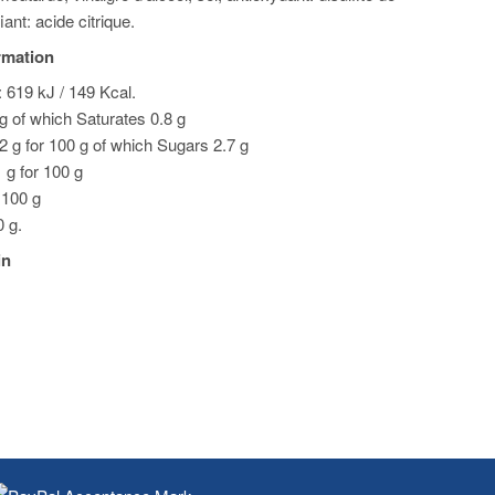
ant: acide citrique.
ormation
: 619 kJ / 149 Kcal.
 g of which Saturates 0.8 g
2 g for 100 g of which Sugars 2.7 g
1 g for 100 g
r 100 g
0 g.
in