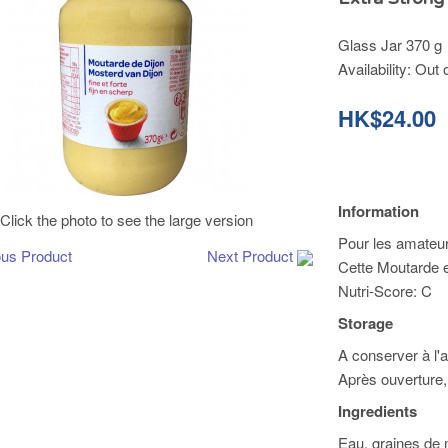
Glass Jar 370 g
Availability:
Out 
HK$24.00
Information
Click the photo to see the large version
Pour les amate
ous Product
Next Product
Cette Moutarde e
Nutri-Score: C
Storage
A conserver à l'ab
Après ouverture, 
Ingredients
Eau, graines de m