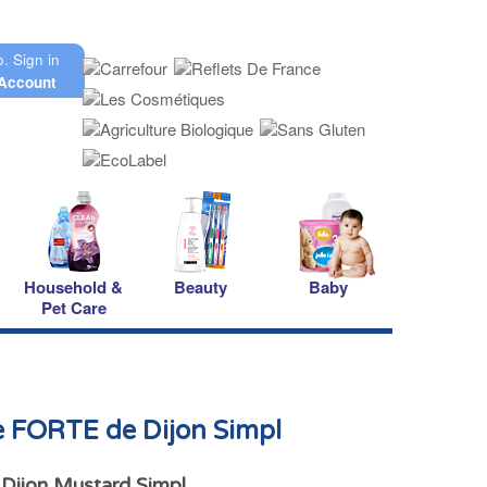
o.
Sign in
Account
Household &
Beauty
Baby
Pet Care
 FORTE de Dijon Simpl
 Dijon Mustard Simpl