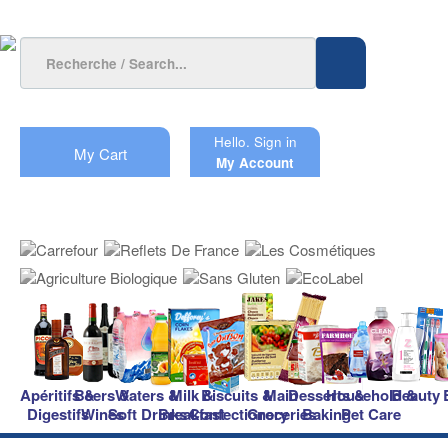
Hello.
Sign in
My Cart
My Account
Apéritifs &
Beers &
Waters &
Milk &
Biscuits &
Main
Desserts &
Household &
Beauty
Digestifs
Wines
Soft Drinks
Breakfast
Confectionery
Groceries
Baking
Pet Care