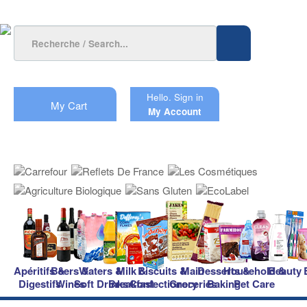
Hello.
Sign in
My Cart
My Account
Apéritifs &
Beers &
Waters &
Milk &
Biscuits &
Main
Desserts &
Household &
Beauty
Digestifs
Wines
Soft Drinks
Breakfast
Confectionery
Groceries
Baking
Pet Care