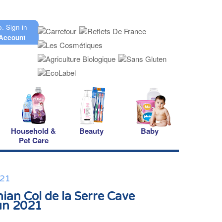
o.
Sign in
Account
Household &
Beauty
Baby
Pet Care
021
nian Col de la Serre Cave
un 2021