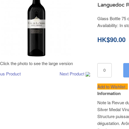
Languedoc R
Glass Bottle 75 c
Availability:
In st
HK$90.00
Click the photo to see the large version
ous Product
Next Product
Add to Wishlist
Information
Note la Revue du
Silver Medal Vin
Structure puissa
dégustation. Ar