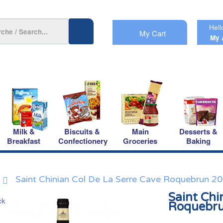
Hell
My Cart
My 
Milk &
Biscuits &
Main
Desserts &
Breakfast
Confectionery
Groceries
Baking
Saint Chinian Col De La Serre Cave Roquebrun 2
Saint Chi
Roquebr