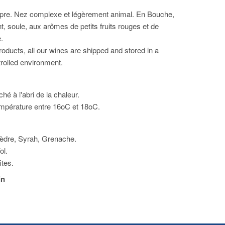
pre. Nez complexe et légèrement animal. En Bouche,
nt, soule, aux arômes de petits fruits rouges et de
.
oducts, all our wines are shipped and stored in a
rolled environment.
é à l'abri de la chaleur.
empérature entre 16oC et 18oC.
dre, Syrah, Grenache.
ol.
ites.
in