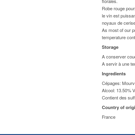
florales.
Robe rouge pour
le vin est puissa
noyaux de cerise
As most of our pr
temperature cont
Storage
A conserver couch
A servir à une t
Ingredients
Cépages: Mourvè
Alcool: 13.50% V
Contient des sulf
Country of orig
France