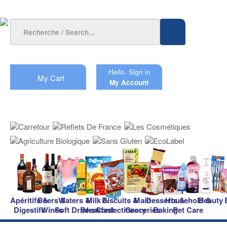
Hello.
Sign in
My Cart
My Account
Apéritifs &
Beers &
Waters &
Milk &
Biscuits &
Main
Desserts &
Household &
Beauty
Digestifs
Wines
Soft Drinks
Breakfast
Confectionery
Groceries
Baking
Pet Care