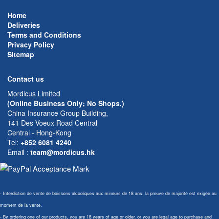
Home
Deliveries
Terms and Conditions
Privacy Policy
Sitemap
Contact us
Mordicus Limited
(Online Business Only; No Shops.)
China Insurance Group Building,
141 Des Voeux Road Central
Central - Hong-Kong
Tel:
+852 6081 4240
Email
:
team@mordicus.hk
- Interdiction de vente de boissons alcooliques aux mineurs de 18 ans; la preuve de majorité est exigée au
moment de la vente.
- By ordering one of our products, you are 18 years of age or older, or you are legal age to purchase and