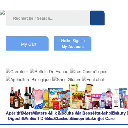
Hello.
Sign in
My Cart
My Account
Apéritifs &
Beers &
Waters &
Milk &
Biscuits &
Main
Desserts &
Household &
Beauty
Digestifs
Wines
Soft Drinks
Breakfast
Confectionery
Groceries
Baking
Pet Care