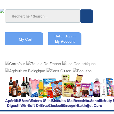
Hello.
Sign in
My Cart
My Account
Apéritifs &
Beers &
Waters &
Milk &
Biscuits &
Main
Desserts &
Household &
Beauty
Digestifs
Wines
Soft Drinks
Breakfast
Confectionery
Groceries
Baking
Pet Care