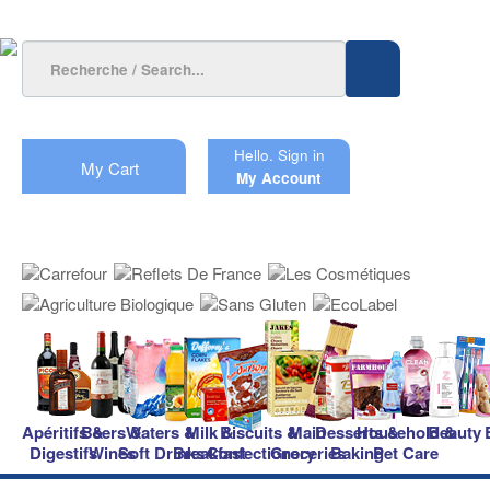
Hello.
Sign in
My Cart
My Account
Apéritifs &
Beers &
Waters &
Milk &
Biscuits &
Main
Desserts &
Household &
Beauty
Digestifs
Wines
Soft Drinks
Breakfast
Confectionery
Groceries
Baking
Pet Care