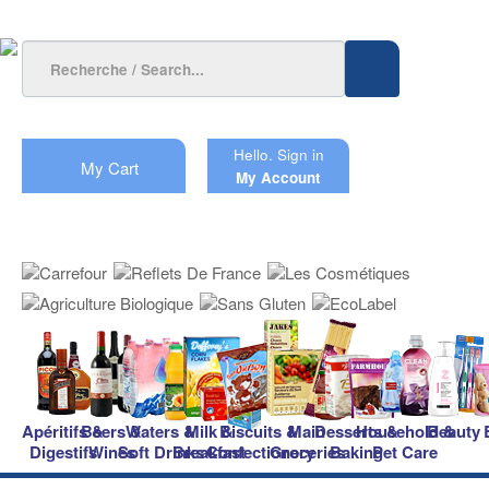
Hello.
Sign in
My Cart
My Account
Apéritifs &
Beers &
Waters &
Milk &
Biscuits &
Main
Desserts &
Household &
Beauty
Digestifs
Wines
Soft Drinks
Breakfast
Confectionery
Groceries
Baking
Pet Care