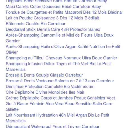
Lingettes Bébé Sensitive Sans Parfum Carrefour Baby
Maxi Carrés Coton Douceurs Bébé Carrefour Baby
Fondue de Courgettes et Petits Macaroni Dès 12 Mois Blédina
Lait en Poudre Croissance 3 Dès 12 Mois Blédilait
Bâtonnets Ouatés Bio Carrefour
Déodorant Stick Derma Care 48H Protector Sanex
Après-Shampoing Camomille et Miel de Fleurs Ultra Doux
Garnier
Après-Shampoing Huile d'Olive Argan Karité Nutrition Le Petit
Olivier
Shampoing au Tilleul Cheveux Normaux Ultra Doux Garnier
Shampoing Infusion Détox Thym et Thé Vert Bio Le Petit
Marseillais
Brosse à Dents Souple Classic Carrefour
Brosse à Dents Ventouse Enfants de 7 à 13 ans Carrefour
Dentifrice Protection Complète Bio Vadémécum
Cire Dépilatoire Divine Monoi des Iles Nair
Crème Dépilatoire Corps et Jambes Peaux Sensibles Veet
Gel à Raser Féminin Aloe Vera Peau Sensible Satin Care
Gillette
Lait Nourrissant Hydratation 48h Miel Argan Bio Le Petit
Marseillais
Démaquillant Waterproof Yeux et Lèvres Carrefour