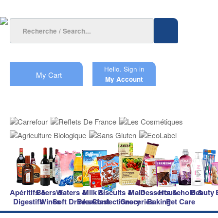
Hello.
Sign in
My Cart
My Account
Apéritifs &
Beers &
Waters &
Milk &
Biscuits &
Main
Desserts &
Household &
Beauty
Digestifs
Wines
Soft Drinks
Breakfast
Confectionery
Groceries
Baking
Pet Care