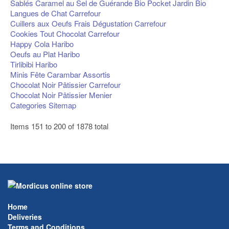
Sablés Caramel au Sel de Guérande Bio Pocket Jardin Bio
Langues de Chat Carrefour
Cuillers aux Oeufs Frais Dégustation Carrefour
Cookies Tout Chocolat Carrefour
Happy Cola Haribo
Oeufs au Plat Haribo
Tirlibibi Haribo
Minis Fête Carambar Assortis
Chocolat Noir Pâtissier Carrefour
Chocolat Noir Pâtissier Menier
Categories Sitemap
Items 151 to 200 of 1878 total
1
2
3
4
5
6
...
38
Home
Deliveries
Terms and Conditions