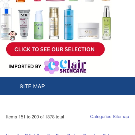
SITE MAP
Categories Sitemap
Items 151 to 200 of 1878 total
1
2
3
4
5
6
...
38