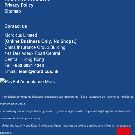
Privacy Policy
Sitemap
Contact us
Mordicus Limited
(Online Business Only; No Shops.)
China Insurance Group Building,
141 Des Voeux Road Central
Central - Hong-Kong
Tel:
+852 6081 4240
Email
:
team@mordicus.hk
- Interdiction de vente de boissons alcooliques aux mineurs de 18 ans; la preuve de majorité est exigée au
moment de la vente.
- By ordering one of our products, you are 18 years of age or older, or you are legal age to purchase and
consume alcohol in your country.
- Under the law of Hong Kong, intoxicating liquor must not be sold or supplied to a minor in the course of
business.